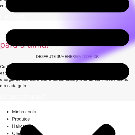
cuidado que vai além da beleza.
HAIR CARE
para a alma!
DESFRUTE SUA ENERGIA INTERIOR
Cada essência carrega a força da natureza e o poder da
espiritualidade. Foram escolhidos para equilibrar corpo, mente e
energia ao seu dia a dia. Uma conexão profunda com você mesmo
em cada gota.
ÓLEOS ESSENCIAIS
Minha conta
Produtos
Haircare
Óleos