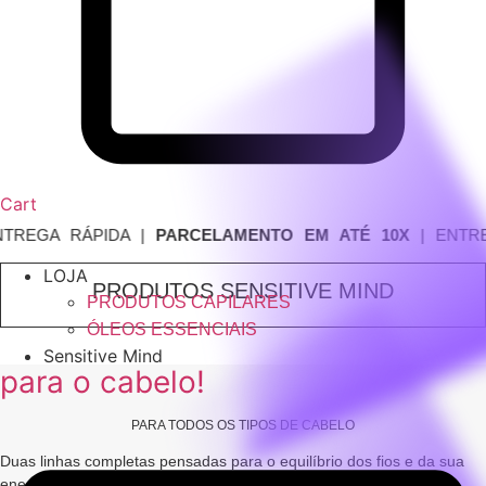
Cart
EGA RÁPIDA |
PARCELAMENTO EM ATÉ 10X
| ENTREGA
LOJA
PRODUTOS SENSITIVE MIND
PRODUTOS CAPILARES
ÓLEOS ESSENCIAIS
Sensitive Mind
para o cabelo!
PARA TODOS OS TIPOS DE CABELO
Duas linhas completas pensadas para o equilíbrio dos fios e da sua
energia. Cada kit traz a união de ativos naturais, uma rotina de