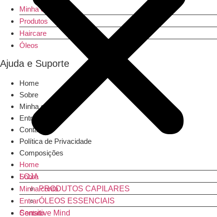
Minha conta
Produtos
Haircare
Óleos
Ajuda e Suporte
Home
Sobre
Minha conta
Entrar
Contato
Política de Privacidade
Composições
Home
Sobre
LOJA
Minha conta
PRODUTOS CAPILARES
Entrar
ÓLEOS ESSENCIAIS
Contato
Sensitive Mind